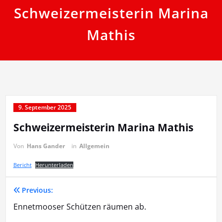
Schweizermeisterin Marina
Mathis
9. September 2025
Schweizermeisterin Marina Mathis
Von
Hans Gander
in
Allgemein
Bericht
Herunterladen
Previous:
Beitragsnavigation
Ennetmooser Schützen räumen ab.