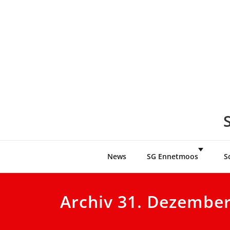
Skip
to
content
News
SG Ennetmoos
S
Archiv 31. Dezembe