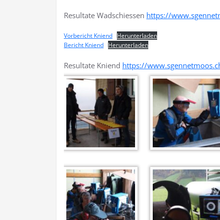
Resultate Wadschiessen
https://www.sgennet
Vorbericht Kniend
Herunterladen
Bericht Kniend
Herunterladen
Resultate Kniend
https://www.sgennetmoos.ch