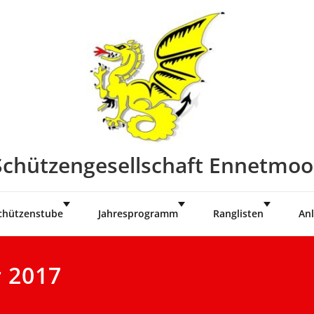
Schützengesellschaft Ennetmoo
chützenstube
Jahresprogramm
Ranglisten
Anl
r 2017