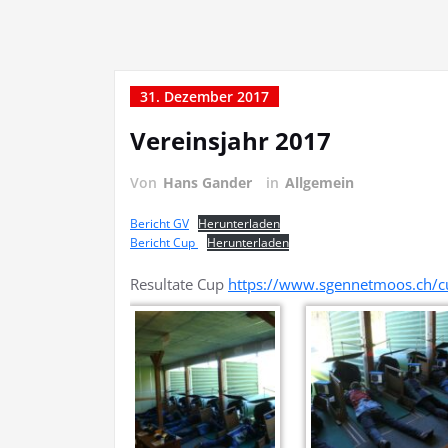
31. Dezember 2017
Vereinsjahr 2017
Von
Hans Gander
in
Allgemein
Bericht GV
Herunterladen
Bericht Cup
Herunterladen
Resultate Cup
https://www.sgennetmoos.ch/c