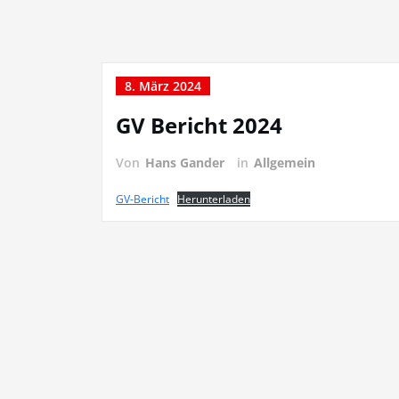
8. März 2024
GV Bericht 2024
Von
Hans Gander
in
Allgemein
GV-Bericht
Herunterladen