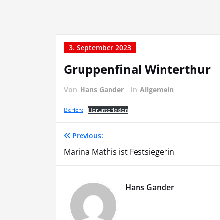
3. September 2023
Gruppenfinal Winterthur
Von
Hans Gander
in
Allgemein
Bericht
Herunterladen
Previous:
Beitragsnavigation
Marina Mathis ist Festsiegerin
Hans Gander