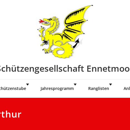
Schützengesellschaft Ennetmoo
chützenstube
Jahresprogramm
Ranglisten
Anl
rthur