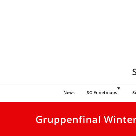
Skip
to
content
News
SG Ennetmoos
S
Gruppenfinal Winte