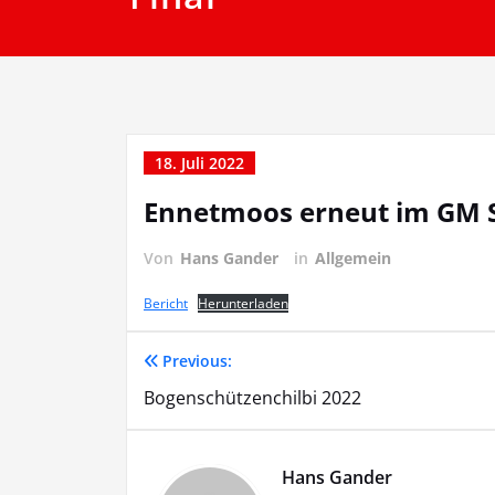
18. Juli 2022
Ennetmoos erneut im GM S
Von
Hans Gander
in
Allgemein
Bericht
Herunterladen
Previous:
Beitragsnavigation
Bogenschützenchilbi 2022
Hans Gander