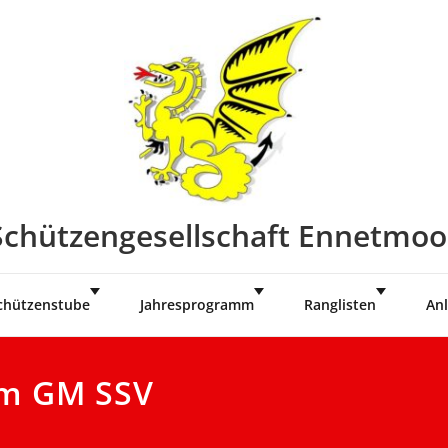
Schützengesellschaft Ennetmoo
chützenstube
Jahresprogramm
Ranglisten
Anl
im GM SSV