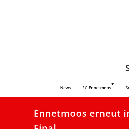
Skip
to
content
News
SG Ennetmoos
S
Ennetmoos erneut 
Final