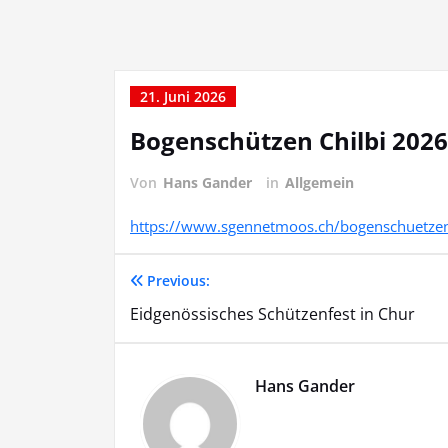
21. Juni 2026
Bogenschützen Chilbi 2026
Von
Hans Gander
in
Allgemein
https://www.sgennetmoos.ch/bogenschuetze
Previous:
Beitragsnavigation
Eidgenössisches Schützenfest in Chur
Hans Gander