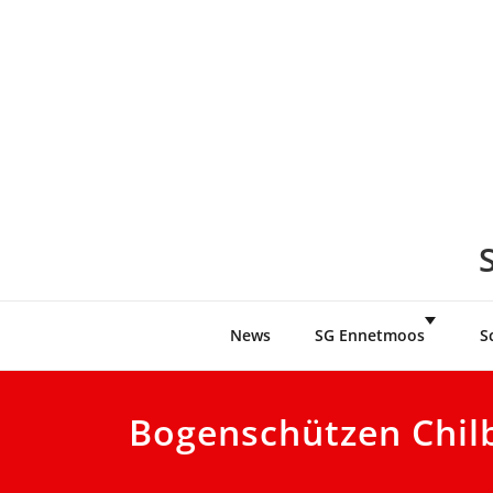
Skip
to
content
News
SG Ennetmoos
S
Bogenschützen Chilb